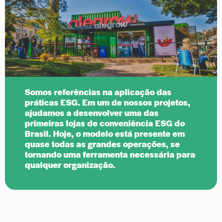
Somos referências na aplicação das 
práticas ESG. Em um de nossos projetos, 
ajudamos a desenvolver uma das 
primeiras lojas de conveniência ESG do 
Brasil. Hoje, o modelo está presente em 
quase todas as grandes operações, se 
tornando uma ferramenta necessária para 
qualquer organização.