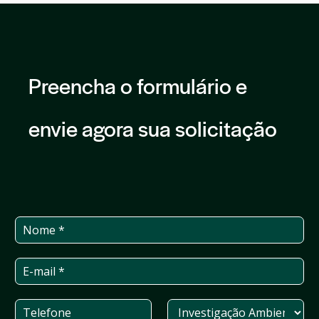
Preencha o formulário e
envie agora sua solicitação
N
o
m
E
e
-
*
m
T
S
a