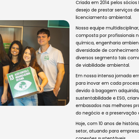
Criada em 2014 pelos sócios 
desejo de prestar serviços d
licenciamento ambiental.
Nossa equipe multidisciplina
composta por profissionais 
química, engenharia ambiental
diversidade de conheciment
diversos segmento tais como
de viabilidade ambiental.
Em nossa intensa jornada e
para inovar em cada proces
devido à bagagem adquirida,
sustentabilidade e ESG, cria
embasados nas melhores prát
do negócio e a preservação a
Hoje, com 10 anos de história
setor, atuando para empresas
conexões sustentáveis.