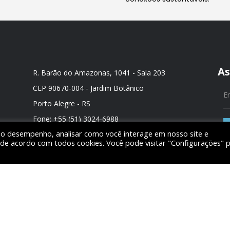
As
R. Barão do Amazonas, 1041 - Sala 203
CEP 90670-004 - Jardim Botânico
Porto Alegre - RS
Fone:
+55 (51) 3024-6988
r o desempenho, analisar como você interage em nosso site e
Email:
consultoria@ecoreal.com.br
 de acordo com todos cookies. Você pode visitar "Configurações" 
 é
Política de Privacidade e Termos